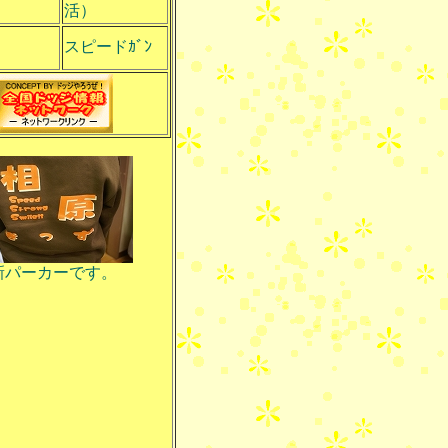
活）
スピードｶﾞﾝ
新パーカーです。